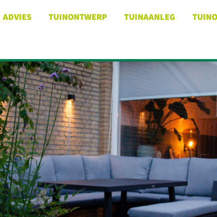
ADVIES
TUINONTWERP
TUINAANLEG
TUIN