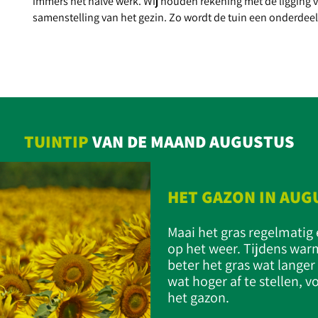
immers het halve werk. Wij houden rekening met de ligging v
samenstelling van het gezin. Zo wordt de tuin een onderdee
TUINTIP
VAN DE MAAND AUGUSTUS
HET GAZON IN AUG
Maai het gras regelmatig 
op het weer. Tijdens war
beter het gras wat lange
wat hoger af te stellen, 
het gazon.