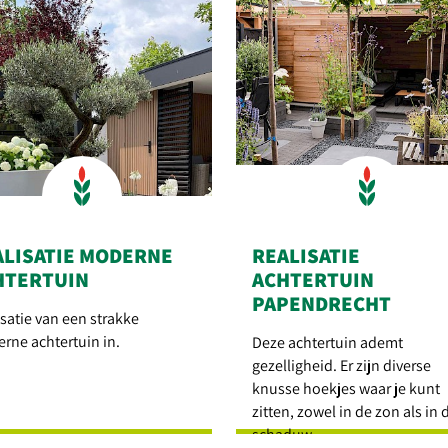
ALISATIE MODERNE
REALISATIE
HTERTUIN
ACHTERTUIN
PAPENDRECHT
isatie van een strakke
rne achtertuin in.
Deze achtertuin ademt
gezelligheid. Er zijn diverse
knusse hoekjes waar je kunt
zitten, zowel in de zon als in 
schaduw.