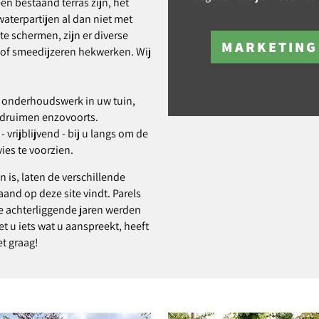
n bestaand terras zijn, het
terpartijen al dan niet met
e schermen, zijn er diverse
MARKETING
 of smeedijzeren hekwerken. Wij
ne onderhoudswerk in uw tuin,
adruimen enzovoorts.
vrijblijvend - bij u langs om de
es te voorzien.
n is, laten de verschillende
aand op deze site vindt. Parels
de achterliggende jaren werden
 u iets wat u aanspreekt, heeft
et graag!