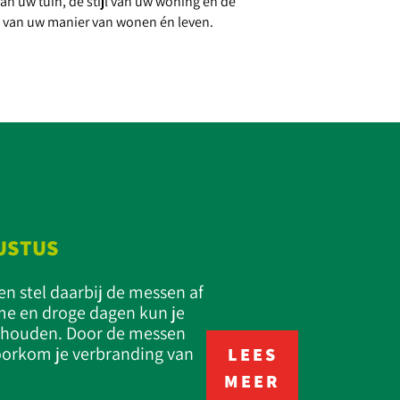
an uw tuin, de stijl van uw woning en de
l van uw manier van wonen én leven.
USTUS
en stel daarbij de messen af
me en droge dagen kun je
r houden. Door de messen
voorkom je verbranding van
LEES
MEER