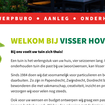
WERPBURO
AANLEG
ONDER
WELKOM BIJ
VISSER HO
Bij ons voelt uw tuin zich thuis!
Een tuin is het verlengstuk van uw huis, vier seizoenen lang
onderhouden tuin die past bij uw (woon)wensen, kan Visser 
Sinds 1984 doen wij dat voornamelijk voor particulieren en 
daarbuiten. Zo zijn in Papendrecht, Zwijndrecht, Dordrecht 
bewonderen die met vakmanschap, creativiteit, inzicht en 
verzorgen wij voor velen nog steeds.
Ook voor uw wensen en budget ontwerpen wij graag een pass